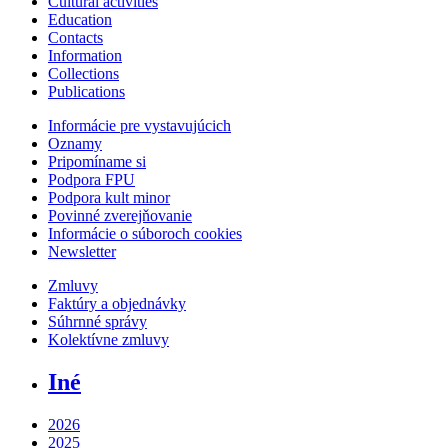
Cultural activities
Education
Contacts
Information
Collections
Publications
Informácie pre vystavujúcich
Oznamy
Pripomíname si
Podpora FPU
Podpora kult minor
Povinné zverejňovanie
Informácie o súboroch cookies
Newsletter
Zmluvy
Faktúry a objednávky
Súhrnné správy
Kolektívne zmluvy
Iné
2026
2025