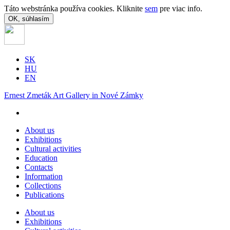
Táto webstránka používa cookies. Kliknite
sem
pre viac info.
OK, súhlasím
SK
HU
EN
Ernest Zmeták Art Gallery in Nové Zámky
About us
Exhibitions
Cultural activities
Education
Contacts
Information
Collections
Publications
About us
Exhibitions