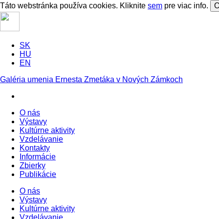
Táto webstránka používa cookies. Kliknite
sem
pre viac info.
O
SK
HU
EN
Galéria umenia Ernesta Zmetáka v Nových Zámkoch
O nás
Výstavy
Kultúrne aktivity
Vzdelávanie
Kontakty
Informácie
Zbierky
Publikácie
O nás
Výstavy
Kultúrne aktivity
Vzdelávanie