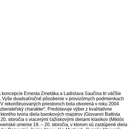
a koncepcie Ernesta Zmetáka a Ladislava Saučina tri väčšie
čia. Vyše dvadsaťročné pôsobenie v provizórnych podmienkach
V rekonštruovaných priestoroch bola otvorená v roku 2004
zberateľský charakter“. Predstavuje výber z kvalitatívne
torého tvoria diela barokových majstrov (Giovanni Battista
20. storočia s viacerými ťažiskovými dielami klasikov (Miklós
ovenské umenie 19. – 20. storočia, v ktorom sú zastúpené diela