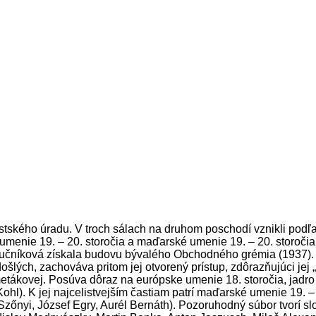
stského úradu. V troch sálach na druhom poschodí vznikli podľ
 umenie 19. – 20. storočia a maďarské umenie 19. – 20. storo
obučníková získala budovu bývalého Obchodného grémia (1937). 
šlých, zachováva pritom jej otvorený prístup, zdôrazňujúci jej „
tákovej. Posúva dôraz na európske umenie 18. storočia, jadro k
ohl). K jej najcelistvejším častiam patrí maďarské umenie 19. – 
Szőnyi, József Egry, Aurél Bernáth). Pozoruhodný súbor tvorí sl