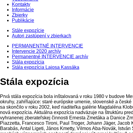
Kontakty
Informácie
Zbierky
Publikácie
Stále expozície
Autori zastúpení v zbierkach
PERMANENTNÉ INTERVENCIE
Intervencie 2020 archív
Permanentné INTERVENCIE archív
Stála expozícia
Stála expozícia Lajosa Kassáka
Stála expozícia
Prvá stála expozícia bola inštalovaná v roku 1980 v budove Me
okruhy, zahŕňajúce: staré európske umenie, slovenské a české
sa skončilo v roku 2002, keď riaditeľka galérie Magdaléna Kl
nová expozícia. Aktuálna expozícia nadväzuje na štruktúru predo
vyhranenej zberateľskej činnosti Ernesta Zmetáka a Danice Zme
Piazzetta, Francesco Tironi, Paul Troger, Johann Jäger, Jacob K
Barabás, Antal Ligeti, János Kmetty, Vilmos Aba-Novák, István 