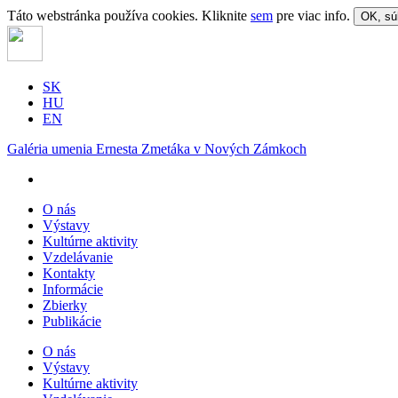
Táto webstránka používa cookies. Kliknite
sem
pre viac info.
OK, sú
SK
HU
EN
Galéria umenia Ernesta Zmetáka v Nových Zámkoch
O nás
Výstavy
Kultúrne aktivity
Vzdelávanie
Kontakty
Informácie
Zbierky
Publikácie
O nás
Výstavy
Kultúrne aktivity