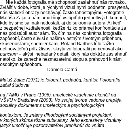
Nie každá fotografia má schopnosť zasiahnuť nás rovnako.
Zvlášť v dobe, ktorá je rýchlymi vizuálnymi podnetmi presýtená,
nás statické obrazy nechávajú často ľahostajnými. Fotografie
Matúša Zajaca nám umožňujú vstúpiť do jednotlivých komunít,
kde by sme sa inak nedostali, aj do súkromia autora. Aj keď
z bezpečnej vzdialenosti, keďže riziko priamej konfrontácie za
nás podstúpil autor sám. To, čím na nás konkrétna fotografia
zapôsobí, často súvisí s naším vlastným životným príbehom,
skúsenosťami, spomienkami. Roland Barthes túto ťažko
definovateľnú príťažlivosť skrytú vo fotografii pomenoval ako
punctum
– akýsi nebadaný detail, ktorý nás dokáže zasiahnuť
natoľko, že zanechá nezmazateľnú stopu a prehovorí k nám
osobitým spôsobom.
Daniela Čarná
Matúš Zajac
(1971) je fotograf, pedagóg, kurátor. Fotografiu
začal študovať
na FAMU v Prahe (1996), umelecké vzdelanie ukončil na
VŠVU v Bratislave (2003). Vo svojej tvorbe vedome prepája
sociálny dokument s umeleckým a psychologickým
kontextom. Je známy dlhodobými sociálnymi projektmi,
v ktorých skúma rôzne subkultúry. Jeho expresívny vizuálny
jazyk umožňuje pozorovateľovi preniknúť do vnútra