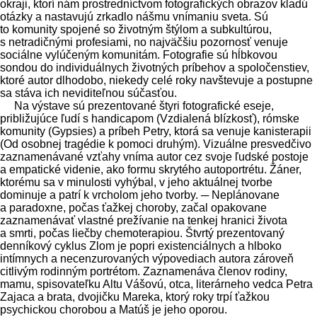
okraji, ktorí nám prostredníctvom fotografických obrazov kladú
otázky a nastavujú zrkadlo nášmu vnímaniu sveta. Sú
to komunity spojené so životným štýlom a subkultúrou,
s netradičnými profesiami, no najväčšiu pozornosť venuje
sociálne vylúčeným komunitám. Fotografie sú hĺbkovou
sondou do individuálnych životných príbehov a spoločenstiev,
ktoré autor dlhodobo, niekedy celé roky navštevuje a postupne
sa stáva ich neviditeľnou súčasťou.
Na výstave sú prezentované štyri fotografické eseje,
približujúce ľudí s handicapom (Vzdialená blízkosť), rómske
komunity (Gypsies) a príbeh Petry, ktorá sa venuje kanisterapii
(Od osobnej tragédie k pomoci druhým). Vizuálne presvedčivo
zaznamenávané vzťahy vníma autor cez svoje ľudské postoje
a empatické videnie, ako formu skrytého autoportrétu. Žáner,
ktorému sa v minulosti vyhýbal, v jeho aktuálnej tvorbe
dominuje a patrí k vrcholom jeho tvorby. ─ Neplánovane
a paradoxne, počas ťažkej choroby, začal opakovane
zaznamenávať vlastné prežívanie na tenkej hranici života
a smrti, počas liečby chemoterapiou. Štvrtý prezentovaný
denníkový cyklus Zlom je popri existenciálnych a hlboko
intímnych a necenzurovaných výpovediach autora zároveň
citlivým rodinným portrétom. Zaznamenáva členov rodiny,
mamu, spisovateľku Altu Vášovú, otca, literárneho vedca Petra
Zajaca a brata, dvojičku Mareka, ktorý roky trpí ťažkou
psychickou chorobou a Matúš je jeho oporou.