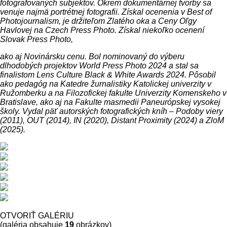
fotografovaných subjektov. Okrem dokumentárnej tvorby sa
venuje najmä portrétnej fotografii. Získal ocenenia v Best of
Photojournalism, je držiteľom Zlatého oka a Ceny Oľgy
Havlovej na Czech Press Photo. Získal niekoľko ocenení
Slovak Press Photo,
ako aj Novinársku cenu. Bol nominovaný do výberu
dlhodobých projektov World Press Photo 2024 a stal sa
finalistom Lens Culture Black & White Awards 2024. Pôsobil
ako pedagóg na Katedre žurnalistiky Katolickej univerzity v
Ružomberku a na Filozofickej fakulte Univerzity Komenskeho v
Bratislave, ako aj na Fakulte masmedii Paneurópskej vysokej
školy. Vydal päť autorských fotografických kníh – Podoby viery
(2011), OUT (2014), IN (2020), Distant Proximity (2024) a ZloM
(2025).
OTVORIŤ GALÉRIU
(galéria obsahuje
19
obrázkov)