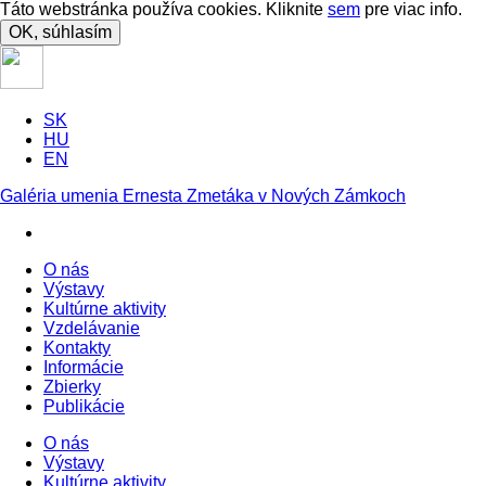
Táto webstránka používa cookies. Kliknite
sem
pre viac info.
OK, súhlasím
SK
HU
EN
Galéria umenia Ernesta Zmetáka v Nových Zámkoch
O nás
Výstavy
Kultúrne aktivity
Vzdelávanie
Kontakty
Informácie
Zbierky
Publikácie
O nás
Výstavy
Kultúrne aktivity