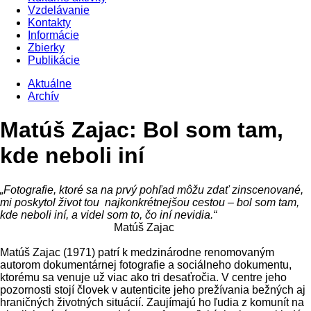
Vzdelávanie
Kontakty
Informácie
Zbierky
Publikácie
Aktuálne
Archív
Matúš Zajac: Bol som tam,
kde neboli iní
„Fotografie, ktoré sa na prvý pohľad môžu zdať zinscenované,
mi poskytol život tou
najkonkrétnejšou cestou – bol som tam,
kde neboli iní, a videl som to, čo iní nevidia.“
Matúš Zajac
Matúš Zajac (1971) patrí k medzinárodne renomovaným
autorom dokumentárnej fotografie a sociálneho dokumentu,
ktorému sa venuje už viac ako tri desaťročia. V centre jeho
pozornosti stojí človek v autenticite jeho prežívania bežných aj
hraničných životných situácií. Zaujímajú ho ľudia z komunít na