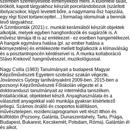
szemben személyesebb élményekből merít. A különféle talált,
örökölt, kapott tárgyakhoz készült porcelándobozok (szárított
ibolyacsokor, kígyó levetett bőre, a nagymama ősz hajszála,
egy régi füzet tortarecepttel…) formailag idomulnak a bennük
levő tárgyakhoz.
A Szimbionták (2021) c. munkát kerámiából készült objektek
alkotják, melyek egyben hanghordozók és sugárzók is. A
művész témája itt is az emlékezet - ez esetben hangemlékezet.
A hangok egymásra hatása (pl. az ember hatása a
környezetére) és emlékezete mellett foglalkozik a klímaválság
és a posztantropocén kérdéseivel is. A munka kollaboráció
Slávo Krekovič hangművésszel, muzikológussal.
Nagy Csilla (1983) Tanulmányait a budapesti Magyar
Képzőművészeti Egyetem szobrász szakán végezte,
Jovánovics György tanítványaként 2009-ben. 2015-ben a
pozsonyi Képzőművészeti Főiskolán végezte el a
doktoranduszi tanulmányait az intermédia tanszéken.
Installációkat, objekteket készít. Anyaghasználata és a
választott anyagokkal való munkája gyakran kísérletező
jellegü. Számos önálló és csoportos kiállításon,
művésztelepen, rezidenciaprogramon vett részt itthon és
külföldön (Pozsony, Galánta, Dunaszerdahely, Tartu, Prága,
Budapest, Bukarest, Kecskemét, Potsdam, Róma). Galántán él
és alkot.