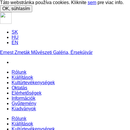
Táto webstránka používa cookies. Kliknite
sem
pre viac info.
OK, súhlasím
SK
HU
EN
Ernest Zmeták Művészeti Galéria, Érsekújvár
Rólunk
Kiállítások
Kultúrtevékenységek
Oktatás
Elérhetőségek
Információk
Gyűjtemény
Kiadványok
Rólunk
Kiállítások
Kultúrtevékenységek