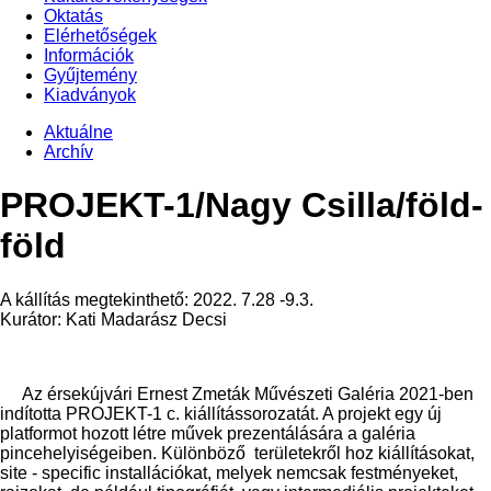
Oktatás
Elérhetőségek
Információk
Gyűjtemény
Kiadványok
Aktuálne
Archív
PROJEKT-1/Nagy Csilla/föld-
föld
A kállítás megtekinthető: 2022. 7.28 -9.3.
Kurátor: Kati Madarász Decsi
Az érsekújvári Ernest Zmeták Művészeti Galéria 2021-ben
indította PROJEKT-1 c. kiállítássorozatát. A projekt egy új
platformot hozott létre művek prezentálására a galéria
pincehelyiségeiben. Különböző területekről hoz kiállításokat,
site - specific installációkat, melyek nemcsak festményeket,