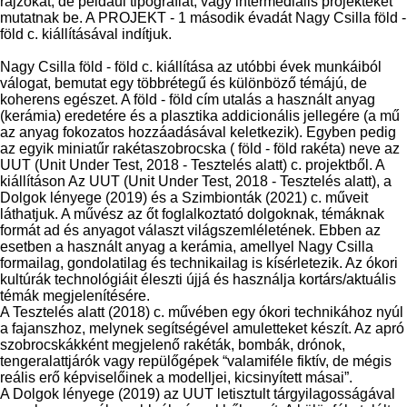
rajzokat, de például tipográfiát, vagy intermediális projekteket
mutatnak be. A PROJEKT - 1 második évadát Nagy Csilla föld -
föld c. kiállításával indítjuk.
Nagy Csilla föld - föld c. kiállítása az utóbbi évek munkáiból
válogat, bemutat egy többrétegű és különböző témájú, de
koherens egészet. A föld - föld cím utalás a használt anyag
(kerámia) eredetére és a plasztika addicionális jellegére (a mű
az anyag fokozatos hozzáadásával keletkezik). Egyben pedig
az egyik miniatűr rakétaszobrocska ( föld - föld rakéta) neve az
UUT (Unit Under Test, 2018 - Tesztelés alatt) c. projektből. A
kiállításon Az UUT (Unit Under Test, 2018 - Tesztelés alatt), a
Dolgok lényege (2019) és a Szimbionták (2021) c. műveit
láthatjuk. A művész az őt foglalkoztató dolgoknak, témáknak
formát ad és anyagot választ világszemléletének. Ebben az
esetben a használt anyag a kerámia, amellyel Nagy Csilla
formailag, gondolatilag és technikailag is kísérletezik. Az ókori
kultúrák technológiáit éleszti újjá és használja kortárs/aktuális
témák megjelenítésére.
A Tesztelés alatt (2018) c. művében egy ókori technikához nyúl
a fajanszhoz, melynek segítségével amuletteket készít. Az apró
szobrocskákként megjelenő rakéták, bombák, drónok,
tengeralattjárók vagy repülőgépek “valamiféle fiktív, de mégis
reális erő képviselőinek a modelljei, kicsinyített másai”.
A Dolgok lényege (2019) az UUT letisztult tárgyilagosságával