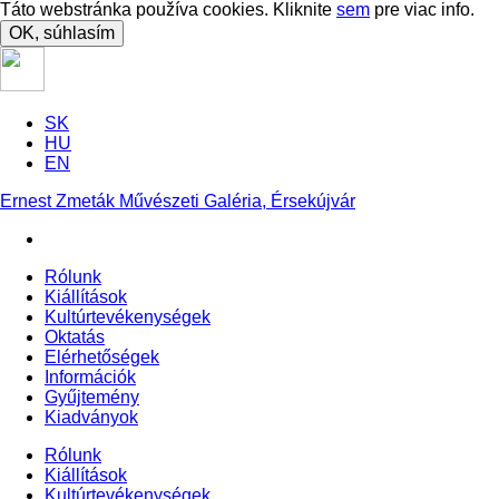
Táto webstránka používa cookies. Kliknite
sem
pre viac info.
OK, súhlasím
SK
HU
EN
Ernest Zmeták Művészeti Galéria, Érsekújvár
Rólunk
Kiállítások
Kultúrtevékenységek
Oktatás
Elérhetőségek
Információk
Gyűjtemény
Kiadványok
Rólunk
Kiállítások
Kultúrtevékenységek