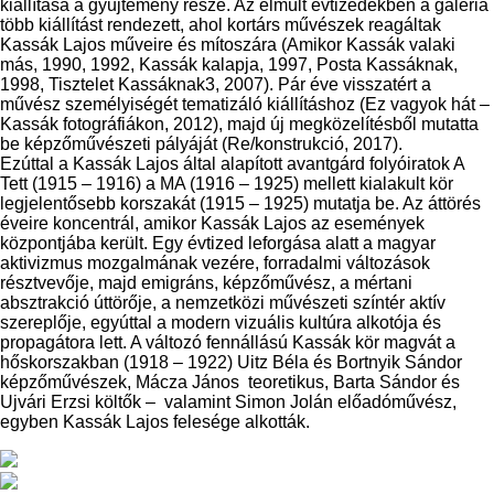
kiállítása a gyűjtemény része. Az elmúlt évtizedekben a galéria
több kiállítást rendezett, ahol kortárs művészek reagáltak
Kassák Lajos műveire és mítoszára (Amikor Kassák valaki
más, 1990, 1992, Kassák kalapja, 1997, Posta Kassáknak,
1998, Tisztelet Kassáknak3, 2007). Pár éve visszatért a
művész személyiségét tematizáló kiállításhoz (Ez vagyok hát –
Kassák fotográfiákon, 2012), majd új megközelítésből mutatta
be képzőművészeti pályáját (Re/konstrukció, 2017).
Ezúttal a Kassák Lajos által alapított avantgárd folyóiratok A
Tett (1915 – 1916) a MA (1916 – 1925) mellett kialakult kör
legjelentősebb korszakát (1915 – 1925) mutatja be. Az áttörés
éveire koncentrál, amikor Kassák Lajos az események
központjába került. Egy évtized leforgása alatt a magyar
aktivizmus mozgalmának vezére, forradalmi változások
résztvevője, majd emigráns, képzőművész, a mértani
absztrakció úttörője, a nemzetközi művészeti színtér aktív
szereplője, egyúttal a modern vizuális kultúra alkotója és
propagátora lett. A változó fennállású Kassák kör magvát a
hőskorszakban (1918 – 1922) Uitz Béla és Bortnyik Sándor
képzőművészek, Mácza János teoretikus, Barta Sándor és
Ujvári Erzsi költők – valamint Simon Jolán előadóművész,
egyben Kassák Lajos felesége alkották.