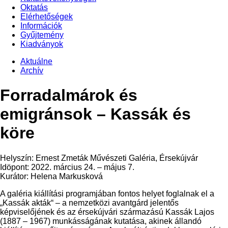
Oktatás
Elérhetőségek
Információk
Gyűjtemény
Kiadványok
Aktuálne
Archív
Forradalmárok és
emigránsok – Kassák és
köre
Helyszín: Ernest Zmeták Művészeti Galéria, Érsekújvár
Idöpont: 2022. március 24. – május 7.
Kurátor: Helena Markusková
A galéria kiállítási programjában fontos helyet foglalnak el a
„Kassák akták“ – a nemzetközi avantgárd jelentős
képviselőjének és az érsekújvári származású Kassák Lajos
(1887 – 1967) munkásságának kutatása, akinek állandó