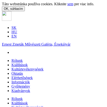
Táto webstránka používa cookies. Kliknite
sem
pre viac info.
OK, súhlasím
SK
HU
EN
Ernest Zmeták Művészeti Galéria, Érsekújvár
Rólunk
Kiállítások
Kultúrtevékenységek
Oktatás
Elérhetőségek
Információk
Gyűjtemény
Kiadványok
Rólunk
Kiállítások