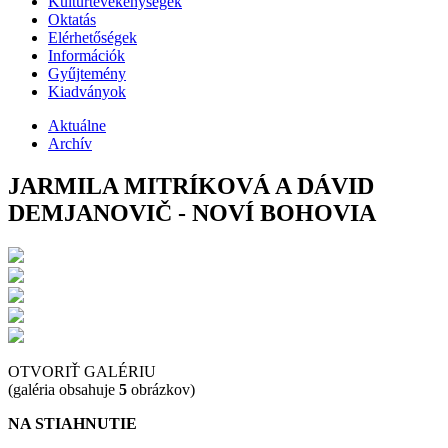
Kultúrtevékenységek
Oktatás
Elérhetőségek
Információk
Gyűjtemény
Kiadványok
Aktuálne
Archív
JARMILA MITRÍKOVÁ A DÁVID
DEMJANOVIČ - NOVÍ BOHOVIA
OTVORIŤ GALÉRIU
(galéria obsahuje
5
obrázkov)
NA STIAHNUTIE