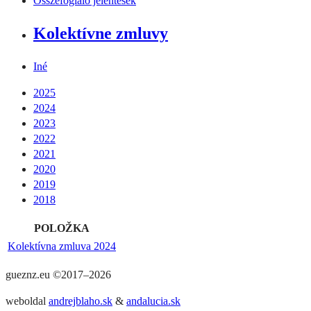
Összefoglaló jelentések
Kolektívne zmluvy
Iné
2025
2024
2023
2022
2021
2020
2019
2018
POLOŽKA
Kolektívna zmluva 2024
gueznz.eu ©2017–2026
weboldal
andrejblaho.sk
&
andalucia.sk