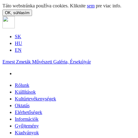
Táto webstránka používa cookies. Kliknite
sem
pre viac info.
OK, súhlasím
SK
HU
EN
Ernest Zmeták Művészeti Galéria, Érsekújvár
Rólunk
Kiállítások
Kultúrtevékenységek
Oktatás
Elérhetőségek
Információk
Gyűjtemény
Kiadványok