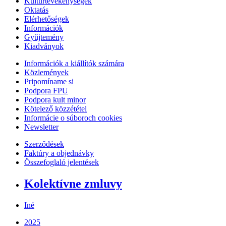
Kultúrtevékenységek
Oktatás
Elérhetőségek
Információk
Gyűjtemény
Kiadványok
Információk a kiállítók számára
Közlemények
Pripomíname si
Podpora FPU
Podpora kult minor
Kötelező közzététel
Informácie o súboroch cookies
Newsletter
Szerződések
Faktúry a objednávky
Összefoglaló jelentések
Kolektívne zmluvy
Iné
2025