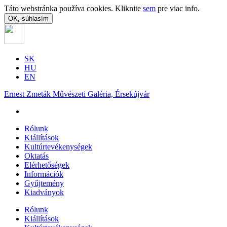
Táto webstránka používa cookies. Kliknite
sem
pre viac info.
OK, súhlasím
SK
HU
EN
Ernest Zmeták Művészeti Galéria, Érsekújvár
Rólunk
Kiállítások
Kultúrtevékenységek
Oktatás
Elérhetőségek
Információk
Gyűjtemény
Kiadványok
Rólunk
Kiállítások