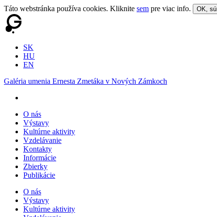
Táto webstránka používa cookies. Kliknite
sem
pre viac info.
OK, sú
SK
HU
EN
Galéria umenia Ernesta Zmetáka v Nových Zámkoch
O nás
Výstavy
Kultúrne aktivity
Vzdelávanie
Kontakty
Informácie
Zbierky
Publikácie
O nás
Výstavy
Kultúrne aktivity