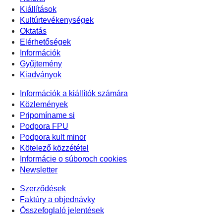
Kiállítások
Kultúrtevékenységek
Oktatás
Elérhetőségek
Információk
Gyűjtemény
Kiadványok
Információk a kiállítók számára
Közlemények
Pripomíname si
Podpora FPU
Podpora kult minor
Kötelező közzététel
Informácie o súboroch cookies
Newsletter
Szerződések
Faktúry a objednávky
Összefoglaló jelentések