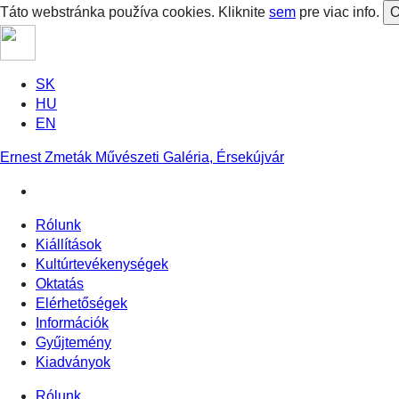
Táto webstránka používa cookies. Kliknite
sem
pre viac info.
O
SK
HU
EN
Ernest Zmeták Művészeti Galéria, Érsekújvár
Rólunk
Kiállítások
Kultúrtevékenységek
Oktatás
Elérhetőségek
Információk
Gyűjtemény
Kiadványok
Rólunk