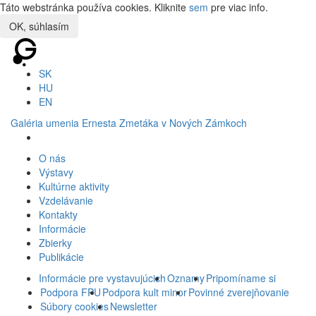
Táto webstránka používa cookies. Kliknite
sem
pre viac info.
OK, súhlasím
SK
HU
EN
Galéria umenia Ernesta Zmetáka v Nových Zámkoch
O nás
Výstavy
Kultúrne aktivity
Vzdelávanie
Kontakty
Informácie
Zbierky
Publikácie
Informácie pre vystavujúcich
Oznamy
Pripomíname si
Podpora FPU
Podpora kult minor
Povinné zverejňovanie
Súbory cookies
Newsletter