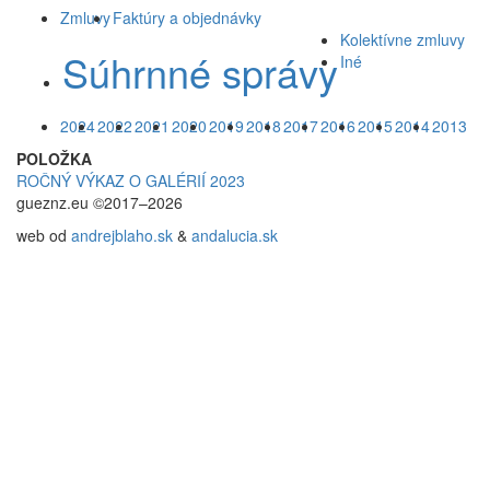
Zmluvy
Faktúry a objednávky
Kolektívne zmluvy
Súhrnné správy
Iné
2024
2022
2021
2020
2019
2018
2017
2016
2015
2014
2013
POLOŽKA
ROČNÝ VÝKAZ O GALÉRIÍ 2023
gueznz.eu ©2017–2026
web od
andrejblaho.sk
&
andalucia.sk