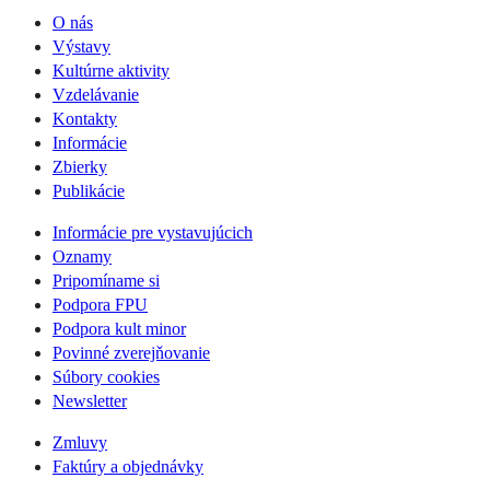
O nás
Výstavy
Kultúrne aktivity
Vzdelávanie
Kontakty
Informácie
Zbierky
Publikácie
Informácie pre vystavujúcich
Oznamy
Pripomíname si
Podpora FPU
Podpora kult minor
Povinné zverejňovanie
Súbory cookies
Newsletter
Zmluvy
Faktúry a objednávky