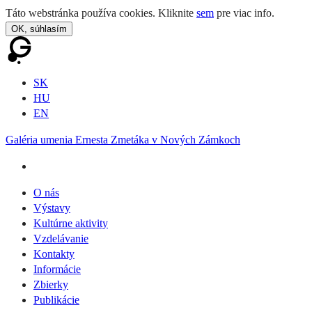
Táto webstránka používa cookies. Kliknite
sem
pre viac info.
OK, súhlasím
SK
HU
EN
Galéria umenia Ernesta Zmetáka v Nových Zámkoch
O nás
Výstavy
Kultúrne aktivity
Vzdelávanie
Kontakty
Informácie
Zbierky
Publikácie