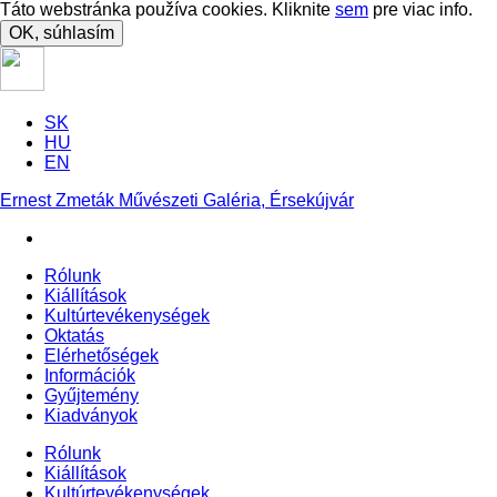
Táto webstránka používa cookies. Kliknite
sem
pre viac info.
OK, súhlasím
SK
HU
EN
Ernest Zmeták Művészeti Galéria, Érsekújvár
Rólunk
Kiállítások
Kultúrtevékenységek
Oktatás
Elérhetőségek
Információk
Gyűjtemény
Kiadványok
Rólunk
Kiállítások
Kultúrtevékenységek