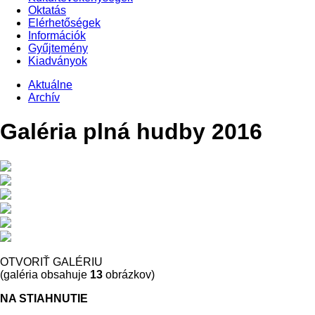
Oktatás
Elérhetőségek
Információk
Gyűjtemény
Kiadványok
Aktuálne
Archív
Galéria plná hudby 2016
OTVORIŤ GALÉRIU
(galéria obsahuje
13
obrázkov)
NA STIAHNUTIE