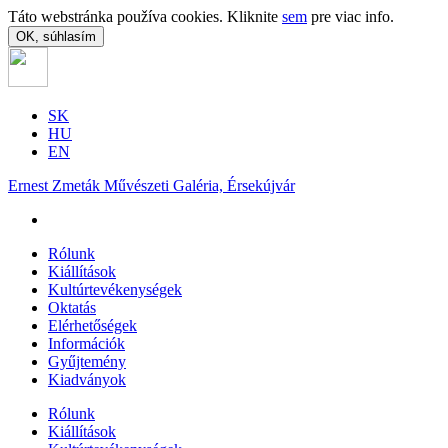
Táto webstránka používa cookies. Kliknite
sem
pre viac info.
OK, súhlasím
SK
HU
EN
Ernest Zmeták Művészeti Galéria, Érsekújvár
Rólunk
Kiállítások
Kultúrtevékenységek
Oktatás
Elérhetőségek
Információk
Gyűjtemény
Kiadványok
Rólunk
Kiállítások