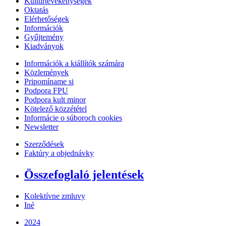
Kultúrtevékenységek
Oktatás
Elérhetőségek
Információk
Gyűjtemény
Kiadványok
Információk a kiállítók számára
Közlemények
Pripomíname si
Podpora FPU
Podpora kult minor
Kötelező közzététel
Informácie o súboroch cookies
Newsletter
Szerződések
Faktúry a objednávky
Összefoglaló jelentések
Kolektívne zmluvy
Iné
2024