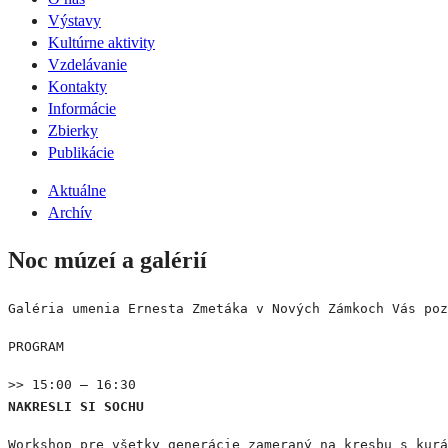
Výstavy
Kultúrne aktivity
Vzdelávanie
Kontakty
Informácie
Zbierky
Publikácie
Aktuálne
Archív
Noc múzeí a galérií
Galéria umenia Ernesta Zmetáka v Nových Zámkoch Vás po
PROGRAM
>> 15:00 – 16:30
NAKRESLI SI SOCHU
Workshop pre všetky generácie zameraný na kresbu s kurá