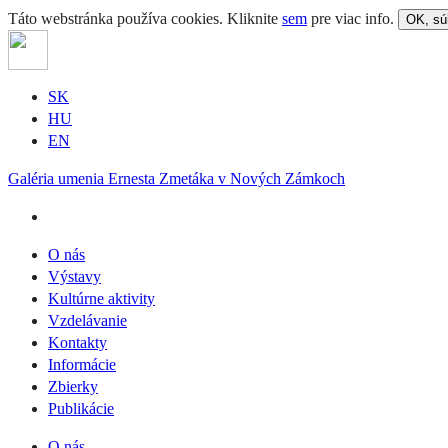
Táto webstránka používa cookies. Kliknite
sem
pre viac info.
OK, sú
SK
HU
EN
Galéria umenia Ernesta Zmetáka v Nových Zámkoch
O nás
Výstavy
Kultúrne aktivity
Vzdelávanie
Kontakty
Informácie
Zbierky
Publikácie
O nás