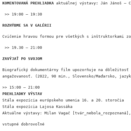
KOMENTOVANÁ PREHLIADKA
aktuálnej výstavy
:
Ján Jánoš – 
>> 19:00 – 19:30
ROZHÝBME SA V GALÉRII
Cvičenie hravou formou pre všetkých s inštruktorkami zo
>> 19.30 – 21:00
ZAVÝJAŤ PO SVOJOM
Biografický dokumentárny film upozorňuje na dôležitosť 
angažovanosť. (2022, 90 min., Slovensko/Maďarsko, jazyk
>> 15:00 – 21:00
PREHLIADKY VÝSTAV
Stála expozícia európskeho umenia 16. a 20. storočia
Stála expozícia Lajosa Kassáka
Aktuálne výstavy: Milan Vagač [tvár_nebola_rozpoznaná]
vstupné dobrovoľné