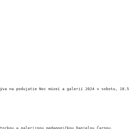
zýva na podujatie Noc múzeí a galerií 2024 v sobotu, 18.
torkou a galerijnou pedagogičkou Danielou Čarnou.