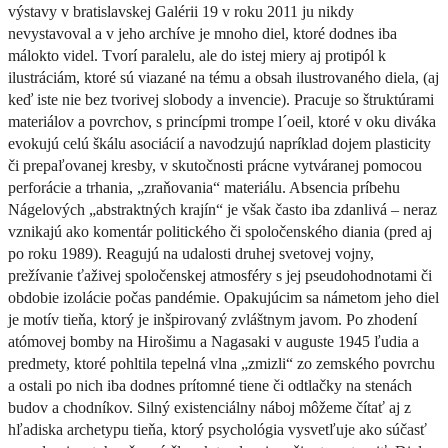
výstavy v bratislavskej Galérii 19 v roku 2011 ju nikdy
nevystavoval a v jeho archíve je mnoho diel, ktoré dodnes iba
málokto videl. Tvorí paralelu, ale do istej miery aj protipól k
ilustráciám, ktoré sú viazané na tému a obsah ilustrovaného diela, (aj
keď iste nie bez tvorivej slobody a invencie). Pracuje so štruktúrami
materiálov a povrchov, s princípmi trompe l´oeil, ktoré v oku diváka
evokujú celú škálu asociácií a navodzujú napríklad dojem plasticity
či prepaľovanej kresby, v skutočnosti prácne vytváranej pomocou
perforácie a trhania, „zraňovania“ materiálu. Absencia príbehu
Nágelových „abstraktných krajín“ je však často iba zdanlivá – neraz
vznikajú ako komentár politického či spoločenského diania (pred aj
po roku 1989). Reagujú na udalosti druhej svetovej vojny,
prežívanie ťaživej spoločenskej atmosféry s jej pseudohodnotami či
obdobie izolácie počas pandémie. Opakujúcim sa námetom jeho diel
je motív tieňa, ktorý je inšpirovaný zvláštnym javom. Po zhodení
atómovej bomby na Hirošimu a Nagasaki v auguste 1945 ľudia a
predmety, ktoré pohltila tepelná vlna „zmizli“ zo zemského povrchu
a ostali po nich iba dodnes prítomné tiene či odtlačky na stenách
budov a chodníkov. Silný existenciálny náboj môžeme čítať aj z
hľadiska archetypu tieňa, ktorý psychológia vysvetľuje ako súčasť