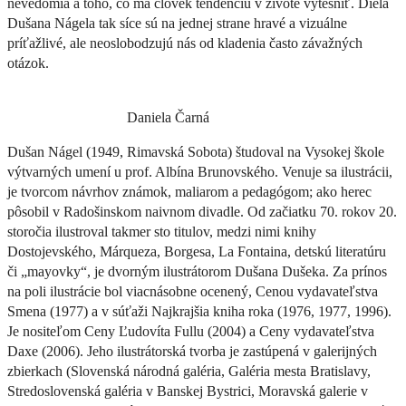
nevedomia a toho, čo má človek tendenciu v živote vytesniť. Diela
Dušana Nágela tak síce sú na jednej strane hravé a vizuálne
príťažlivé, ale neoslobodzujú nás od kladenia často závažných
otázok.
Daniela Čarná
Dušan Nágel (1949, Rimavská Sobota) študoval na Vysokej škole
výtvarných umení u prof. Albína Brunovského. Venuje sa ilustrácii,
je tvorcom návrhov známok, maliarom a pedagógom; ako herec
pôsobil v Radošinskom naivnom divadle. Od začiatku 70. rokov 20.
storočia ilustroval takmer sto titulov, medzi nimi knihy
Dostojevského, Márqueza, Borgesa, La Fontaina, detskú literatúru
či „mayovky“, je dvorným ilustrátorom Dušana Dušeka. Za prínos
na poli ilustrácie bol viacnásobne ocenený, Cenou vydavateľstva
Smena (1977) a v súťaži Najkrajšia kniha roka (1976, 1977, 1996).
Je nositeľom Ceny Ľudovíta Fullu (2004) a Ceny vydavateľstva
Daxe (2006). Jeho ilustrátorská tvorba je zastúpená v galerijných
zbierkach (Slovenská národná galéria, Galéria mesta Bratislavy,
Stredoslovenská galéria v Banskej Bystrici, Moravská galerie v