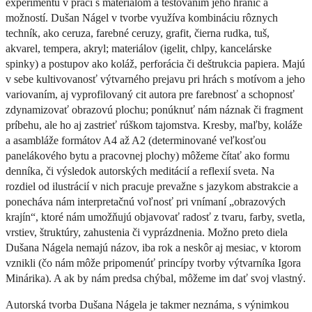
experimentu v práci s materiálom a testovaním jeho hraníc a
možností. Dušan Nágel v tvorbe využíva kombináciu rôznych
techník, ako ceruza, farebné ceruzy, grafit, čierna rudka, tuš,
akvarel, tempera, akryl; materiálov (igelit, chlpy, kancelárske
spinky) a postupov ako koláž, perforácia či deštrukcia papiera. Majú
v sebe kultivovanosť výtvarného prejavu pri hrách s motívom a jeho
variovaním, aj vyprofilovaný cit autora pre farebnosť a schopnosť
zdynamizovať obrazovú plochu; ponúknuť nám náznak či fragment
príbehu, ale ho aj zastrieť rúškom tajomstva. Kresby, maľby, koláže
a asambláže formátov A4 až A2 (determinované veľkosťou
panelákového bytu a pracovnej plochy) môžeme čítať ako formu
denníka, či výsledok autorských meditácií a reflexií sveta. Na
rozdiel od ilustrácií v nich pracuje prevažne s jazykom abstrakcie a
ponecháva nám interpretačnú voľnosť pri vnímaní „obrazových
krajín“, ktoré nám umožňujú objavovať radosť z tvaru, farby, svetla,
vrstiev, štruktúry, zahustenia či vyprázdnenia. Možno preto diela
Dušana Nágela nemajú názov, iba rok a neskôr aj mesiac, v ktorom
vznikli (čo nám môže pripomenúť princípy tvorby výtvarníka Igora
Minárika). A ak by nám predsa chýbal, môžeme im dať svoj vlastný.
Autorská tvorba Dušana Nágela je takmer neznáma, s výnimkou