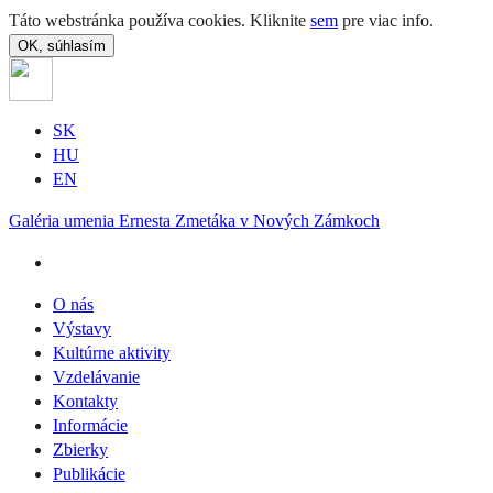
Táto webstránka používa cookies. Kliknite
sem
pre viac info.
OK, súhlasím
SK
HU
EN
Galéria umenia Ernesta Zmetáka v Nových Zámkoch
O nás
Výstavy
Kultúrne aktivity
Vzdelávanie
Kontakty
Informácie
Zbierky
Publikácie