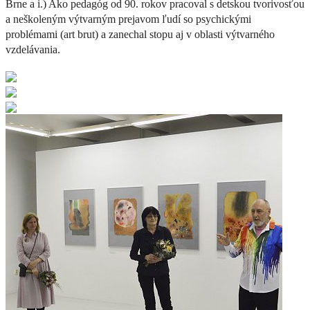
Brne a i.) Ako pedagóg od 90. rokov pracoval s detskou tvorivosťou
a neškoleným výtvarným prejavom ľudí so psychickými
problémami (art brut) a zanechal stopu aj v oblasti výtvarného
vzdelávania.