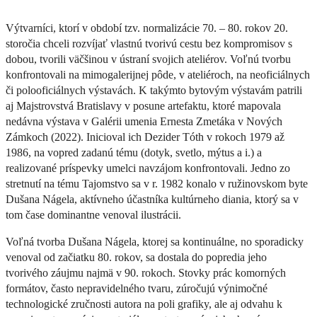
Výtvarníci, ktorí v období tzv. normalizácie 70. – 80. rokov 20.
storočia chceli rozvíjať vlastnú tvorivú cestu bez kompromisov s
dobou, tvorili väčšinou v ústraní svojich ateliérov. Voľnú tvorbu
konfrontovali na mimogalerijnej pôde, v ateliéroch, na neoficiálnych
či polooficiálnych výstavách. K takýmto bytovým výstavám patrili
aj Majstrovstvá Bratislavy v posune artefaktu, ktoré mapovala
nedávna výstava v Galérii umenia Ernesta Zmetáka v Nových
Zámkoch (2022). Inicioval ich Dezider Tóth v rokoch 1979 až
1986, na vopred zadanú tému (dotyk, svetlo, mýtus a i.) a
realizované príspevky umelci navzájom konfrontovali. Jedno zo
stretnutí na tému Tajomstvo sa v r. 1982 konalo v ružinovskom byte
Dušana Nágela, aktívneho účastníka kultúrneho diania, ktorý sa v
tom čase dominantne venoval ilustrácii.
Voľná tvorba Dušana Nágela, ktorej sa kontinuálne, no sporadicky
venoval od začiatku 80. rokov, sa dostala do popredia jeho
tvorivého záujmu najmä v 90. rokoch. Stovky prác komorných
formátov, často nepravidelného tvaru, zúročujú výnimočné
technologické zručnosti autora na poli grafiky, ale aj odvahu k