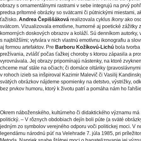
obrazy s ornamentálnymi rastrami v sebe integrujú na prvý poh
predsa prítomné obrázky so svätcami či pútnickými miestami, 
ťažisko.
Andrea Čepiššáková
realizovala cyklus
Ikony
ako os
svätcom. Vizualizovala emotívne, humorné aj poetické zážitky zo
komorných doskových obrazov a koláží. Sú denníkom autorky, 
s najbližšími; vytvára v nich vlastnú emotívnu ikonografiu a sl
aj formou artefaktov. Pre
Barboru Kožíkovú-Lichú
bola tvorb
prežívania, zvlášť počas ťažkej choroby s ktorou zápasila a pro
vyrovnávala. Jej obrazy pripomínajú nástenky, na ktoré zvykne
chceme mať stále na očiach; či domáce oltáriky (pravoslávnym
v rohoch izieb sa inšpiroval Kazimir Malevič či Vasilij Kandinsk
svätých obrázkov nájdeme spomienky na detstvo, výstrižky, od
bez prvkov humoru, ktorý k životu patrí a pomáha nám ho ľahšie
Okrem náboženského, kultúrneho či didaktického významu má 
politický. – V rôznych obdobiach dejín boli púte (a sväté obrázk
jedným zo symbolov verejného odporu voči politickej moci. V 
legendárnu národnú púť na Velehrade 7. júla 1985, pri príležitost
Metoda. Napriek snahe štátnej moci o bagatelizovanie jej vý