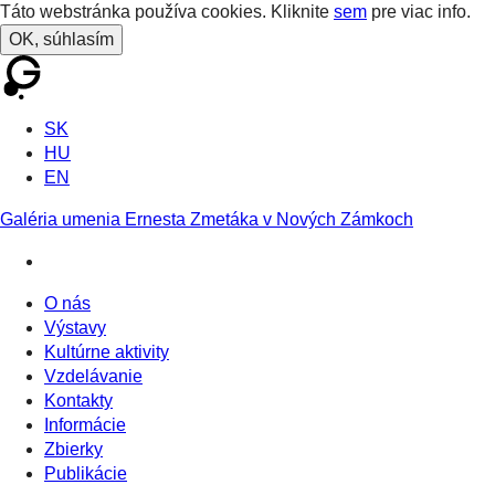
Táto webstránka používa cookies. Kliknite
sem
pre viac info.
OK, súhlasím
SK
HU
EN
Galéria umenia Ernesta Zmetáka v Nových Zámkoch
O nás
Výstavy
Kultúrne aktivity
Vzdelávanie
Kontakty
Informácie
Zbierky
Publikácie