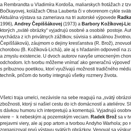
a Rembrandta u Vladimíra Kordoša, maliarskych frotážach z tzv.
Bočkayovej, kolážach Otisa Lauberta či v otvorenom cykle svä
Aktuálna výstava sa zameriava na tri autorské výpovede
Radka
1996),
Andrey Čepiššákovej
(1973) a
Barbory Kožíkovej-Lic
ktorých „sväté obrázky“ vyjadrujú osobné a osobité postoje. Au
vychádza z ich privátnych zážitkov, súvisia s aktuálnou životno
Čepiššáková), záujmom o dejiny kresťanstva (R. Brož), znovuo
chorobou (B. Kožíková-Lichá), ale aj s hľadaním odpovedí na z
a zmyslu existencie. U dvoch autorov navyše umocneným cho
odchodom. Ich tvorbu môžeme vnímať ako generačnú výpoveď 
s príbuznou poetikou, ktorí využívajú možnosti tradičného médi
techník, pričom do tvorby integrujú všetky rozmery života.
Všetci traja umelci, nezávisle na sebe reagujú na „svätý obrázo
zbožnosti, ktorý si našiel cestu do ich domácností a ateliérov.
s dávkou humoru ich interpretujú a komentujú. Vyjadrujú osobné
viere − k nebeským aj pozemským veciam.
Radek Brož
sa v tv
prejavmi viery, ale aj pop artom a tvorbou Andyho Warhola; po
zorganizoval prvú výstavu svätých obrázkov. Venoval sa výsku