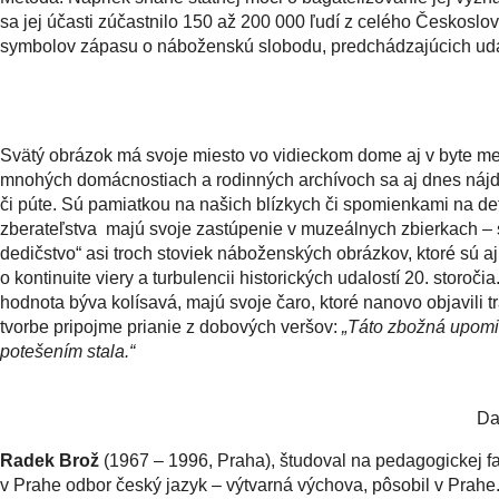
sa jej účasti zúčastnilo 150 až 200 000 ľudí z celého Českoslo
symbolov zápasu o náboženskú slobodu, predchádzajúcich uda
Svätý obrázok má svoje miesto vo vidieckom dome aj v byte me
mnohých domácnostiach a rodinných archívoch sa aj dnes nájdu
či púte. Sú pamiatkou na našich blízkych či spomienkami na de
zberateľstva majú svoje zastúpenie v muzeálnych zbierkach – 
dedičstvo“ asi troch stoviek náboženských obrázkov, ktoré sú 
o kontinuite viery a turbulencii historických udalostí 20. storoči
hodnota býva kolísavá, majú svoje čaro, ktoré nanovo objavili tr
tvorbe pripojme prianie z dobových veršov:
„Táto zbožná upomie
potešením stala.“
Daniela Ča
Radek Brož
(1967 – 1996, Praha), študoval na pedagogickej fa
v Prahe odbor český jazyk – výtvarná výchova, pôsobil v Prahe