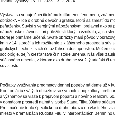
Trvanie výstavy: 23. 11. 2023 – 3. 2. 2024
Výstava sa venuje špecifickému kultúrnemu fenoménu, známe
obrázok“. − Ide o drobnú devočnú grafiku, ktorá sa zmestí do mo
peňaženky. Súvisí s verejnými náboženskými prejavmi ako sú p
náboženské slávnosti, pri príležitosti ktorých vznikala, aj so sf
ktorej je primárne určená. Sväté obrázky majú pôvod v obrazo
kníh v 14. storočí a ich rozšírenie z kláštorného prostredia súvi
grafických techník, s ich čoraz ľahšou dostupnosťou. Môžeme ic
sociológie, dejín kresťanstva či histórie umenia. Nás však zauj
súčasného umenia, v ktorom ako druhotne využitý artefakt či 
súvislostí.
Počiatky využívania predmetov dennej potreby nájdeme už v k
Konfrontáciu svätých obrázkov so symbolmi popkultúry, prelínan
a významov sa viaže k prejavom popartu a nového realizmu 60. 
v domácom prostredí najmä v tvorbe Stana Filka (Oltáre súčasnos
Pretlmočenie tohto špecifického druhu obrazu do vlastného vi
miesto v premaľbách Rudolfa Filu, v interpretáciách Berniniho