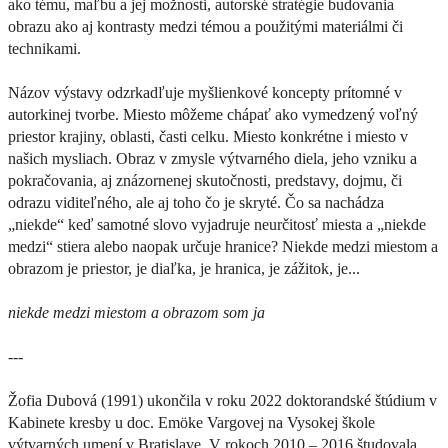
ako tému, maľbu a jej možnosti, autorské stratégie budovania
obrazu ako aj kontrasty medzi témou a použitými materiálmi či
technikami.
Názov výstavy odzrkadľuje myšlienkové koncepty prítomné v
autorkinej tvorbe. Miesto môžeme chápať ako vymedzený voľný
priestor krajiny, oblasti, časti celku. Miesto konkrétne i miesto v
našich mysliach. Obraz v zmysle výtvarného diela, jeho vzniku a
pokračovania, aj znázornenej skutočnosti, predstavy, dojmu, či
odrazu viditeľného, ale aj toho čo je skryté. Čo sa nachádza
„niekde“ keď samotné slovo vyjadruje neurčitosť miesta a „niekde
medzi“ stiera alebo naopak určuje hranice? Niekde medzi miestom a
obrazom je priestor, je diaľka, je hranica, je zážitok, je...
niekde medzi miestom a obrazom som ja
---
Žofia Dubová (1991) ukončila v roku 2022 doktorandské štúdium v
Kabinete kresby u doc. Emöke Vargovej na Vysokej škole
výtvarných umení v Bratislave. V rokoch 2010 – 2016 študovala