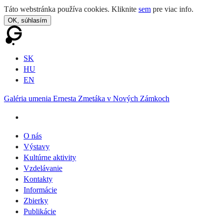
Táto webstránka používa cookies. Kliknite
sem
pre viac info.
OK, súhlasím
SK
HU
EN
Galéria umenia Ernesta Zmetáka v Nových Zámkoch
O nás
Výstavy
Kultúrne aktivity
Vzdelávanie
Kontakty
Informácie
Zbierky
Publikácie