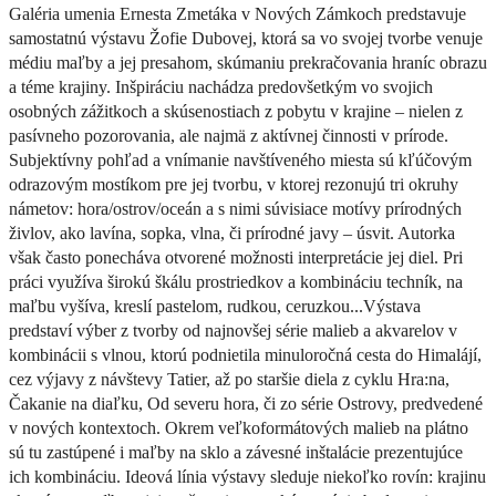
Galéria umenia Ernesta Zmetáka v Nových Zámkoch predstavuje
samostatnú výstavu Žofie Dubovej, ktorá sa vo svojej tvorbe venuje
médiu maľby a jej presahom, skúmaniu prekračovania hraníc obrazu
a téme krajiny. Inšpiráciu nachádza predovšetkým vo svojich
osobných zážitkoch a skúsenostiach z pobytu v krajine – nielen z
pasívneho pozorovania, ale najmä z aktívnej činnosti v prírode.
Subjektívny pohľad a vnímanie navštíveného miesta sú kľúčovým
odrazovým mostíkom pre jej tvorbu, v ktorej rezonujú tri okruhy
námetov: hora/ostrov/oceán a s nimi súvisiace motívy prírodných
živlov, ako lavína, sopka, vlna, či prírodné javy – úsvit. Autorka
však často ponecháva otvorené možnosti interpretácie jej diel. Pri
práci využíva širokú škálu prostriedkov a kombináciu techník, na
maľbu vyšíva, kreslí pastelom, rudkou, ceruzkou...Výstava
predstaví výber z tvorby od najnovšej série malieb a akvarelov v
kombinácii s vlnou, ktorú podnietila minuloročná cesta do Himalájí,
cez výjavy z návštevy Tatier, až po staršie diela z cyklu Hra:na,
Čakanie na diaľku, Od severu hora, či zo série Ostrovy, predvedené
v nových kontextoch. Okrem veľkoformátových malieb na plátno
sú tu zastúpené i maľby na sklo a závesné inštalácie prezentujúce
ich kombináciu. Ideová línia výstavy sleduje niekoľko rovín: krajinu