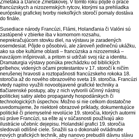
Zmetáka a Danice Zmetákovej. V tomto roku pôjde o práce
francúzskych a nizozemských rytcov, ktorými sa prehliadka
európskej grafickej tvorby niekoľkých storočí pomaly dostáva
do finále.
Susediace národy Francúzi, Flámi, Holanďania či Valóni sú
zastúpené v zbierke iba v komornom rozsahu,
neprekračujúcom stovku diel, na výstavu je zaradených
osemdesiat. Pôjde o pôsobivú, ale zároveň jedinečnú ukážku,
ako sa obe kultúrne oblasti – francúzska a nizozemská –
navzájom inšpirovali, a pritom si udržali svoj ráz a identitu.
Dramaturgia výstavy ponúka prechádzku od biblických
príbehov, videných očami protestantov v 17. storočí k ničím
nerušenej hravosti a roztopašnosti francúzskeho rokoka 18.
storočia až do nového obrazového sveta 19. storočia. Francúzi
vtedy naplno využili novoobjavené grafické techniky a
tlačiarenské postupy, aby z nich vytvorili účinný nástroj
politickej satiry alebo propagandy hospodárskych či
technologických úspechov. Možno si nie celkom dostatočne
uvedomujeme, že niektoré obrazové príklady, dokumentujúce
politické či priemyselné revolúcie 19. storočia, ktorých autormi
sú práve Francúzi, sa ešte aj v súčasnosti používajú ako
ilustrácie učebníc dejepisu. Holandskí grafici 19. storočia
sledovali odlišné ciele. Snažili sa o dokonalé ovládnutie
nových grafických techník, aby nanovo prebudili dávnu slávu