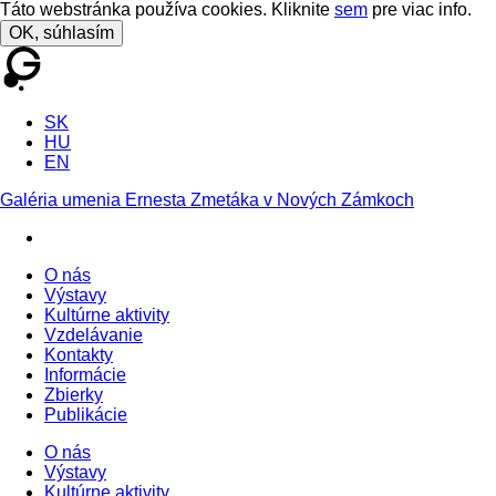
Táto webstránka používa cookies. Kliknite
sem
pre viac info.
OK, súhlasím
SK
HU
EN
Galéria umenia Ernesta Zmetáka v Nových Zámkoch
O nás
Výstavy
Kultúrne aktivity
Vzdelávanie
Kontakty
Informácie
Zbierky
Publikácie
O nás
Výstavy
Kultúrne aktivity