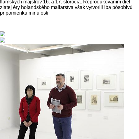
flámskych majstrov 16. a 17. storočia. Reprodukovaním diel
zlatej éry holandského maliarstva však vytvorili iba pôsobivú
pripomienku minulosti.