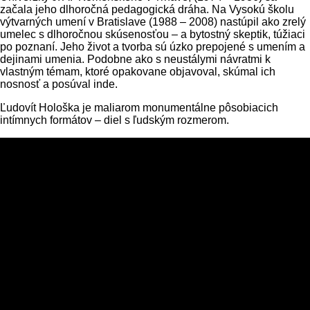
začala jeho dlhoročná pedagogická dráha. Na Vysokú školu
výtvarných umení v Bratislave (1988 – 2008) nastúpil ako zrelý
umelec s dlhoročnou skúsenosťou – a bytostný skeptik, túžiaci
po poznaní. Jeho život a tvorba sú úzko prepojené s umením a
dejinami umenia. Podobne ako s neustálymi návratmi k
vlastným témam, ktoré opakovane objavoval, skúmal ich
nosnosť a posúval inde.
Ľudovít Hološka je maliarom monumentálne pôsobiacich
intímnych formátov – diel s ľudským rozmerom.