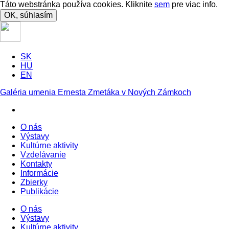
Táto webstránka používa cookies. Kliknite
sem
pre viac info.
OK, súhlasím
SK
HU
EN
Galéria umenia Ernesta Zmetáka v Nových Zámkoch
O nás
Výstavy
Kultúrne aktivity
Vzdelávanie
Kontakty
Informácie
Zbierky
Publikácie
O nás
Výstavy
Kultúrne aktivity