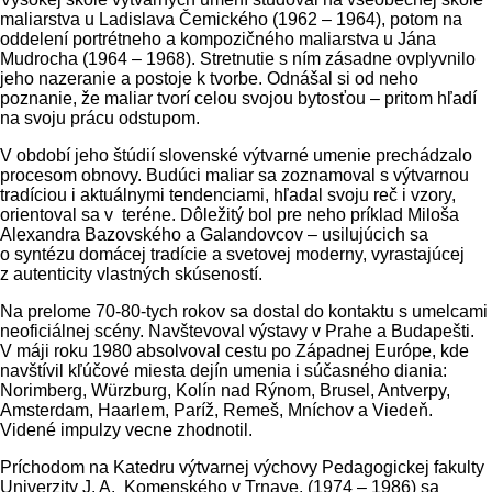
maliarstva u Ladislava Čemického (1962 – 1964), potom na
oddelení portrétneho a kompozičného maliarstva u Jána
Mudrocha (1964 – 1968). Stretnutie s ním zásadne ovplyvnilo
jeho nazeranie a postoje k tvorbe. Odnášal si od neho
poznanie, že maliar tvorí celou svojou bytosťou – pritom hľadí
na svoju prácu odstupom.
V období jeho štúdií slovenské výtvarné umenie prechádzalo
procesom obnovy. Budúci maliar sa zoznamoval s výtvarnou
tradíciou i aktuálnymi tendenciami, hľadal svoju reč i vzory,
orientoval sa v teréne. Dôležitý bol pre neho príklad Miloša
Alexandra Bazovského a Galandovcov – usilujúcich sa
o syntézu domácej tradície a svetovej moderny, vyrastajúcej
z autenticity vlastných skúseností.
Na prelome 70-80-tych rokov sa dostal do kontaktu s umelcami
neoficiálnej scény. Navštevoval výstavy v Prahe a Budapešti.
V máji roku 1980 absolvoval cestu po Západnej Európe, kde
navštívil kľúčové miesta dejín umenia i súčasného diania:
Norimberg, Würzburg, Kolín nad Rýnom, Brusel, Antverpy,
Amsterdam, Haarlem, Paríž, Remeš, Mníchov a Viedeň.
Videné impulzy vecne zhodnotil.
Príchodom na Katedru výtvarnej výchovy Pedagogickej fakulty
Univerzity J. A. Komenského v Trnave, (1974 – 1986) sa