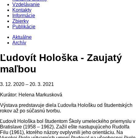
Vzdelávanie
Kontakty
Informácie
Zbierky
Publikácie
Aktuálne
Archív
Ľudovít Hološka - Zaujatý
maľbou
3. 12. 2020 – 20. 3. 2021
Kurátor: Helena Markusková
Výstava predstavuje diela Ľudovíta Hološku od študentských
rokov až po súčasnú tvorbu.
Ľudovít Hološka bol študentom Školy umeleckého priemyslu v
Bratislave (1958 – 1962). Zažil ešte nastupujúceho Rudolfa
Filu (1961), ktorého názory ovplyvnili jeho orientáciu. Na
Vysokej škole výtvarných umení študoval na všeobecnej škole