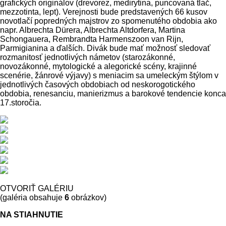
grafických originálov (drevorez, medirytina, puncovaná tlač,
mezzotinta, lept). Verejnosti bude predstavených 66 kusov
novotlačí popredných majstrov zo spomenutého obdobia ako
napr. Albrechta Dürera, Albrechta Altdorfera, Martina
Schongauera, Rembrandta Harmenszoon van Rijn,
Parmigianina a ďalších. Divák bude mať možnosť sledovať
rozmanitosť jednotlivých námetov (starozákonné,
novozákonné, mytologické a alegorické scény, krajinné
scenérie, žánrové výjavy) s meniacim sa umeleckým štýlom v
jednotlivých časových obdobiach od neskorogotického
obdobia, renesanciu, manierizmus a barokové tendencie konca
17.storočia.
OTVORIŤ GALÉRIU
(galéria obsahuje
6
obrázkov)
NA STIAHNUTIE