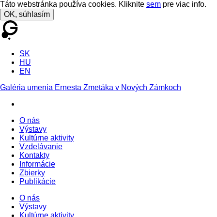
Táto webstránka používa cookies. Kliknite
sem
pre viac info.
OK, súhlasím
SK
HU
EN
Galéria umenia Ernesta Zmetáka v Nových Zámkoch
O nás
Výstavy
Kultúrne aktivity
Vzdelávanie
Kontakty
Informácie
Zbierky
Publikácie
O nás
Výstavy
Kultúrne aktivity