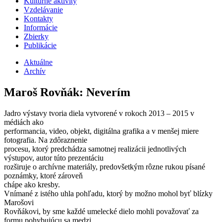
Kultúrne aktivity
Vzdelávanie
Kontakty
Informácie
Zbierky
Publikácie
Aktuálne
Archív
Maroš Rovňák: Neverím
Jadro výstavy tvoria diela vytvorené v rokoch 2013 – 2015 v
médiách ako
performancia, video, objekt, digitálna grafika a v menšej miere
fotografia. Na zdôraznenie
procesu, ktorý predchádza samotnej realizácii jednotlivých
výstupov, autor túto prezentáciu
rozširuje o archívne materiály, predovšetkým rôzne rukou písané
poznámky, ktoré zároveň
chápe ako kresby.
Vnímané z istého uhla pohľadu, ktorý by možno mohol byť blízky
Marošovi
Rovňákovi, by sme každé umelecké dielo mohli považovať za
formu pohybujúcu sa medzi