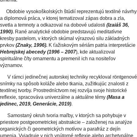
Obdobie vysokoškolských štúdií reprezentujú textilné návrhy
a diplomová práca, v ktorej tematizoval zápas dobra a zla,
svetla a temnoty a odkazoval na dobové udalosti
(Izaiáš 36,
1990).
Rané analytické obdobie predstavujú meditatívne
kresby pastelom, v ktorých skúmal výrazovú silu základných
prvkov
(Znaky, 1996).
K ťažiskovým sériám patria interpretácie
Hebrejskej abecedy
(1996 – 2007
), kde aktualizoval
spirituálne čŕty ornamentu a premenil ich na nositeľov
významov.
V rámci jedinečnej autorskej techniky recykloval röntgenové
snímky na spôsob koláže alebo tkania, zužitkujúc znalosti z
textilnej tvorby. Prostredníctvom nej rozvíja svoje historické
reflexie, spracováva univerzálne a aktuálne témy
(Masa a
jedinec, 2019, Generácie, 2019)
.
Samostaný okruh tvoria maľby, v ktorých sa pohybuje v
priestore postgeometrickej abstrakcie – založenej na analýze
organických či geometrických motívov a parafráz z dejín
umenia. Vyjadruje v nich vnútorné reflexie alebo archetypálne