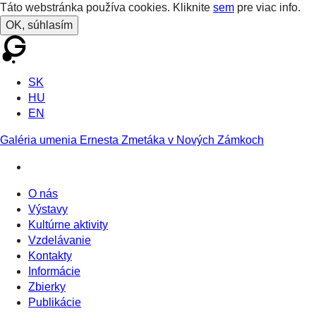
Táto webstránka používa cookies. Kliknite
sem
pre viac info.
OK, súhlasím
SK
HU
EN
Galéria umenia Ernesta Zmetáka v Nových Zámkoch
O nás
Výstavy
Kultúrne aktivity
Vzdelávanie
Kontakty
Informácie
Zbierky
Publikácie