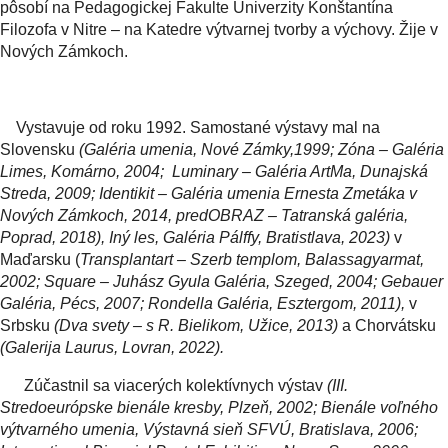
pôsobí na Pedagogickej Fakulte Univerzity Konštantína
Filozofa v Nitre – na Katedre výtvarnej tvorby a výchovy. Žije v
Nových Zámkoch.
Vystavuje od roku 1992. Samostané výstavy mal na
Slovensku
(Galéria umenia, Nové Zámky,1999; Zóna – Galéria
Limes, Komárno, 2004; Luminary – Galéria ArtMa, Dunajská
Streda, 2009; Identikit – Galéria umenia Ernesta Zmetáka v
Nových Zámkoch, 2014, predOBRAZ – Tatranská galéria,
Poprad, 2018),
Iný les, Galéria Pálffy, Bratistlava, 2023)
v
Maďarsku (
Transplantart – Szerb templom, Balassagyarmat,
2002; Square – Juhász Gyula Galéria, Szeged, 2004; Gebauer
Galéria, Pécs, 2007; Rondella Galéria, Esztergom, 2011),
v
Srbsku
(Dva svety – s R. Bielikom, Užice, 2013)
a Chorvátsku
(Galerija Laurus, Lovran, 2022).
Zúčastnil sa viacerých kolektívnych výstav
(III.
Stredoeurópske bienále kresby, Plzeň, 2002; Bienále voľného
výtvarného umenia, Výstavná sieň SFVÚ, Bratislava, 2006;