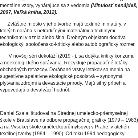
mentálne vzory, vynárajúce sa z vedomia
(Minulosť nenájdeš,
2007, Veľká kniha, 2012).
Zvláštne miesto v jeho tvorbe majú textilné miniatúry, v
ktorých narába s netradičnými materiálmi a textilnými
technikami viaznia alebo šitia. Drobným objektom dodáva
ekologický, spoločensko-kritický alebo autobiografický rozmer.
V novšej séri dekoláží (2019 - )
,
sa dotýka kritiky konzumu
a neekologického správania. Recykluje propagačné letáky
obchodných reťazcov. Doráňané vrstvy letákov sa menia na
sugestívne apelatívne ekologické posolstvá – synonymá
plytvania zdrojmi a devastácie prírody. Majú silný príbeh a
vypovedajú o devalvácií hodnôt.
Daniel Szalai študoval na Strednej umelecko-priemyselnej
škole v Bratislave na odbore propagačnej grafiky (1979 – 1983)
a na Vysokej škole uměleckoprůmylsovej v Prahe, v ateliéri
textilnej tvorby (1984 – 1990). Od roku 1994 pedagogicky