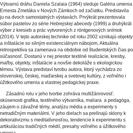
Výtvarnú dráhu Daniela Szalaia (1964) sleduje Galéria umenia
Ernesta Zmetáka v Nových Zámkoch od začiatku. Predstavila
ju na dvoch samostatných výstavách. Prvýkrát prezentovala
súbor pastelov zo série
Hebrejskej abecedy
(1999) a druhýkrát
výber z kresieb a prác vytvorených z röntgenových snímok
(2014). V tejto autorskej technike od roku 2002 vznikajú objekty
a inštalácie so silným existenciálnym nábojom. Aktuálna
retrospektíva sa zameriava na obdobie od študentských čias po
súčasnosť. Dostanú v nej priestor textilné realizácie, kresby,
maľby, objekty, inštalácie a novšie dekoláže s ekologickou
témou. Výstava predstaví tvrobu autora, ktorý vychádza zo
slovenskej, českej, maďarskej a svetovej kultúry, z voľného i
úžitkového umenia a vlastnej pedagickej praxe.
Zásadnú rolu v jeho tvorbe zohráva multižánrovosť:
skúsenosti grafika, textilného výtvarníka, maliara a pedagóga,
záujem o závažné témy, analýzu média a experimenty s
netradičným materiálmi. V jeho dielach sa prelínajú sklony k
dekorativizmu s meditatívnosťou, tendencie k experimentu s
artikuláciou tradičných médií, presahy voľného a úžitkového
umenia.