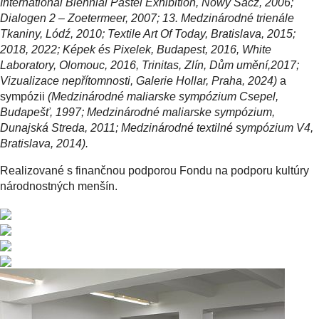
International Biennial Pastel Exhibition, Nowy Sacz, 2006;
Dialogen 2 – Zoetermeer, 2007; 13. Medzinárodné trienále
Tkaniny, Lódź, 2010; Textile Art Of Today, Bratislava, 2015;
2018, 2022; Képek és Pixelek, Budapest, 2016, White
Laboratory, Olomouc, 2016,
Trinitas, Zlín, Dům umění,2017;
Vizualizace nepřítomnosti, Galerie Hollar, Praha, 2024
)
a
sympózii
(Medzinárodné maliarske sympózium Csepel,
Budapešť, 1997; Medzinárodné maliarske sympózium,
Dunajská Streda, 2011; Medzinárodné textilné sympózium V4,
Bratislava, 2014).
Realizované s finančnou podporou Fondu na podporu kultúry
národnostných menšín.