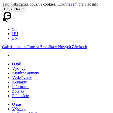
Táto webstránka používa cookies. Kliknite
sem
pre viac info.
OK, súhlasím
SK
HU
EN
Galéria umenia Ernesta Zmetáka v Nových Zámkoch
O nás
Výstavy
Kultúrne aktivity
Vzdelávanie
Kontakty
Informácie
Zbierky
Publikácie
O nás
Výstavy