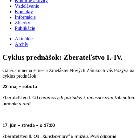
Kultúrne aktivity
Vzdelávanie
Kontakty
Informácie
Zbierky
Publikácie
Aktuálne
Archív
Cyklus prednášok: Zberateľstvo I.-IV.
Galéria umenia Ernesta Zmetákav Nových Zámkoch vás Pozýva na
cyklus prednášok:
23. máj – sobota
Zberateľstvo I.
Od chrámových pokladov k renesančným kabinetom
umenia a rarít.
17. jún – streda – o 17:00
Zberateľstvo II.
Od „Kunstkomory“ k múzeu. Prvé odborné