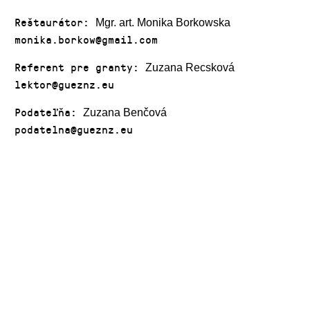
Reštaurátor:
Mgr. art. Monika Borkowska
monika.borkow@gmail.com
Referent pre granty:
Zuzana Recsková
lektor@gueznz.eu
Podateľňa:
Zuzana Benčová
podatelna@gueznz.eu