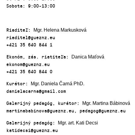
Sobota: 9:00-13:00
Riaditeľ:
Mgr. Helena Markusková
riaditel@gueznz.eu
+421 35 640 844 1
Ekonóm, zás. riatiteľa:
Danica Maťová
ekonom@gueznz.eu
+421 35 640 844 0
Kurátor:
Mgr. Daniela Čarná PhD.
danielacarna@gmail.com
Galerijný pedagóg, kurátor:
Mgr. Martina Bábinová
martinababinova@gueznz.eu, pedagog@gueznz.eu
Galerijný pedagóg:
Mgr. art. Kati Decsi
katidecsi@gueznz.eu