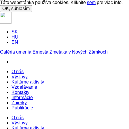
Táto webstránka používa cookies. Kliknite
sem
pre viac info.
OK, súhlasím
SK
HU
EN
Galéria umenia Ernesta Zmetáka v Nových Zámkoch
O nás
Výstavy
Kultúrne aktivity
Vzdelávanie
Kontakty
Informácie
Zbierky
Publikácie
O nás
Výstavy
Kultúrne aktivity