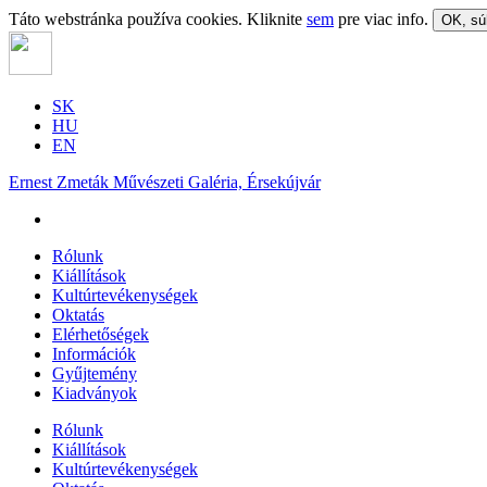
Táto webstránka používa cookies. Kliknite
sem
pre viac info.
OK, sú
SK
HU
EN
Ernest Zmeták Művészeti Galéria, Érsekújvár
Rólunk
Kiállítások
Kultúrtevékenységek
Oktatás
Elérhetőségek
Információk
Gyűjtemény
Kiadványok
Rólunk
Kiállítások
Kultúrtevékenységek