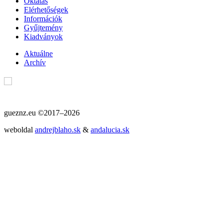
Oktatás
Elérhetőségek
Információk
Gyűjtemény
Kiadványok
Aktuálne
Archív
gueznz.eu ©2017–2026
weboldal
andrejblaho.sk
&
andalucia.sk