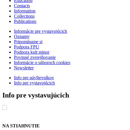
Education
Contacts
Information
Collections
Publications
Informácie pre vystavujúcich
Oznamy
Pripomíname si
Podpora FPU
Podpora kult minor
Povinné zverejňovanie
Informácie o súboroch cookies
Newsletter
Info pre návštevníkov
Info pre vystavujúcich
Info pre vystavujúcich
NA STIAHNUTIE