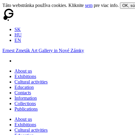
Táto webstránka používa cookies. Kliknite
sem
pre viac info.
OK, sú
SK
HU
EN
Ernest Zmeták Art Gallery in Nové Zámky
About us
Exhibitions
Cultural activities
Education
Contacts
Information
Collections
Publications
About us
Exhibitions
Cultural activities